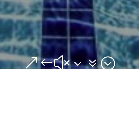
&#x37;